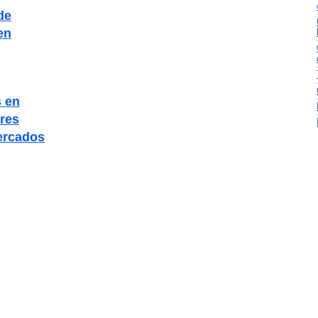
de
en
 en
res
ercados