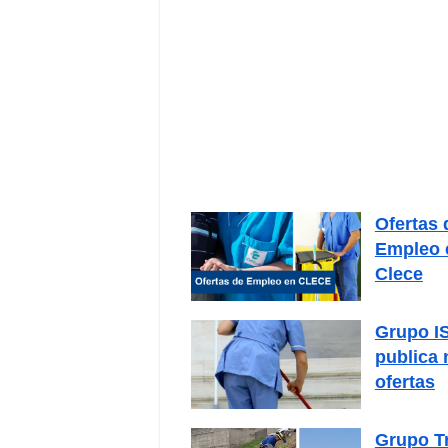
Ofertas 
Empleo 
Clece
Grupo I
publica
ofertas
Grupo T