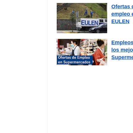
Ofertas 
empleo 
EULEN
Empleos
los mejo
Superm