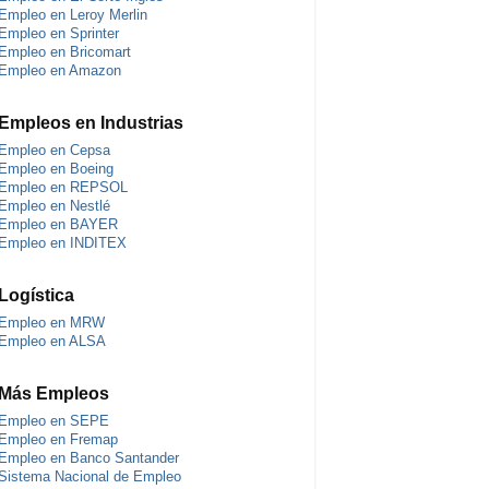
Empleo en Leroy Merlin
Empleo en Sprinter
Empleo en Bricomart
Empleo en Amazon
Empleos en Industrias
Empleo en Cepsa
Empleo en Boeing
Empleo en REPSOL
Empleo en Nestlé
Empleo en BAYER
Empleo en INDITEX
Logística
Empleo en MRW
Empleo en ALSA
Más Empleos
Empleo en SEPE
Empleo en Fremap
Empleo en Banco Santander
Sistema Nacional de Empleo