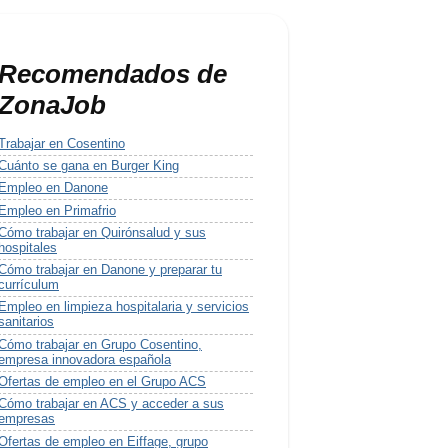
Recomendados de
ZonaJob
Trabajar en Cosentino
Cuánto se gana en Burger King
Empleo en Danone
Empleo en Primafrio
Cómo trabajar en Quirónsalud y sus
hospitales
Cómo trabajar en Danone y preparar tu
currículum
Empleo en limpieza hospitalaria y servicios
sanitarios
Cómo trabajar en Grupo Cosentino,
empresa innovadora española
Ofertas de empleo en el Grupo ACS
Cómo trabajar en ACS y acceder a sus
empresas
Ofertas de empleo en Eiffage, grupo