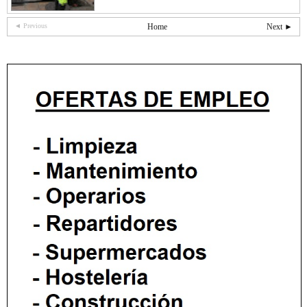
◄ Previous
Home
Next ►