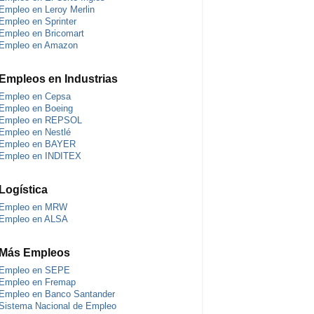
Empleo en Leroy Merlin
Empleo en Sprinter
Empleo en Bricomart
Empleo en Amazon
Empleos en Industrias
Empleo en Cepsa
Empleo en Boeing
Empleo en REPSOL
Empleo en Nestlé
Empleo en BAYER
Empleo en INDITEX
Logística
Empleo en MRW
Empleo en ALSA
Más Empleos
Empleo en SEPE
Empleo en Fremap
Empleo en Banco Santander
Sistema Nacional de Empleo