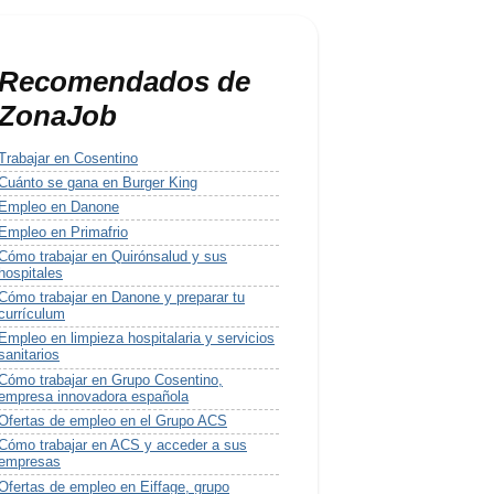
Recomendados de
ZonaJob
Trabajar en Cosentino
Cuánto se gana en Burger King
Empleo en Danone
Empleo en Primafrio
Cómo trabajar en Quirónsalud y sus
hospitales
Cómo trabajar en Danone y preparar tu
currículum
Empleo en limpieza hospitalaria y servicios
sanitarios
Cómo trabajar en Grupo Cosentino,
empresa innovadora española
Ofertas de empleo en el Grupo ACS
Cómo trabajar en ACS y acceder a sus
empresas
Ofertas de empleo en Eiffage, grupo