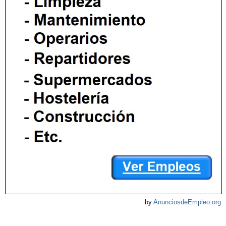
by
AnunciosdeEmpleo.org