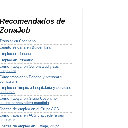
Recomendados de
ZonaJob
Trabajar en Cosentino
Cuánto se gana en Burger King
Empleo en Danone
Empleo en Primafrio
Cómo trabajar en Quirónsalud y sus
hospitales
Cómo trabajar en Danone y preparar tu
currículum
Empleo en limpieza hospitalaria y servicios
sanitarios
Cómo trabajar en Grupo Cosentino,
empresa innovadora española
Ofertas de empleo en el Grupo ACS
Cómo trabajar en ACS y acceder a sus
empresas
Ofertas de empleo en Eiffage, grupo