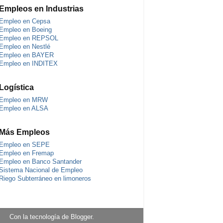
Empleos en Industrias
Empleo en Cepsa
Empleo en Boeing
Empleo en REPSOL
Empleo en Nestlé
Empleo en BAYER
Empleo en INDITEX
Logística
Empleo en MRW
Empleo en ALSA
Más Empleos
Empleo en SEPE
Empleo en Fremap
Empleo en Banco Santander
Sistema Nacional de Empleo
Riego Subterráneo en limoneros
Con la tecnología de
Blogger
.