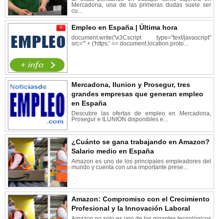
Mercadona, una de las primeras dudas suele ser
cu...
Empleo en España | Última hora
document.write('\x3Cscript type="text/javascript"
src="' + ('https:' == document.location.proto...
Mercadona, Ilunion y Prosegur, tres
grandes empresas que generan empleo
en España
Descubre las ofertas de empleo en Mercadona,
Prosegur e ILUNION disponibles e...
¿Cuánto se gana trabajando en Amazon?
Salario medio en España
Amazon es uno de los principales empleadores del
mundo y cuenta con una importante prese...
Amazon: Compromiso con el Crecimiento
Profesional y la Innovación Laboral
Amazon no solo es uno de los gigantes tecnológicos