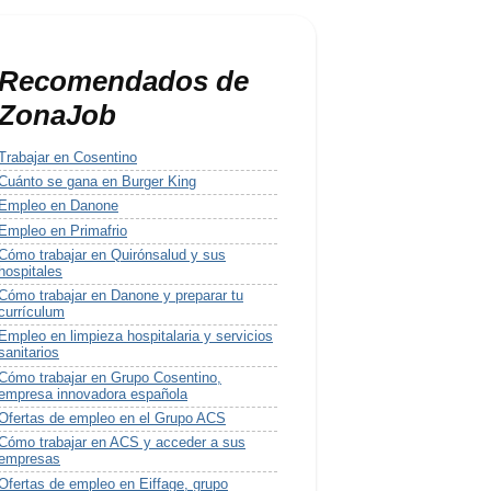
Recomendados de
ZonaJob
Trabajar en Cosentino
Cuánto se gana en Burger King
Empleo en Danone
Empleo en Primafrio
Cómo trabajar en Quirónsalud y sus
hospitales
Cómo trabajar en Danone y preparar tu
currículum
Empleo en limpieza hospitalaria y servicios
sanitarios
Cómo trabajar en Grupo Cosentino,
empresa innovadora española
Ofertas de empleo en el Grupo ACS
Cómo trabajar en ACS y acceder a sus
empresas
Ofertas de empleo en Eiffage, grupo