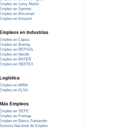
Empleo en Leroy Merlin
Empleo en Sprinter
Empleo en Bricomart
Empleo en Amazon
Empleos en Industrias
Empleo en Cepsa
Empleo en Boeing
Empleo en REPSOL
Empleo en Nestlé
Empleo en BAYER
Empleo en INDITEX
Logística
Empleo en MRW
Empleo en ALSA
Más Empleos
Empleo en SEPE
Empleo en Fremap
Empleo en Banco Santander
Sistema Nacional de Empleo