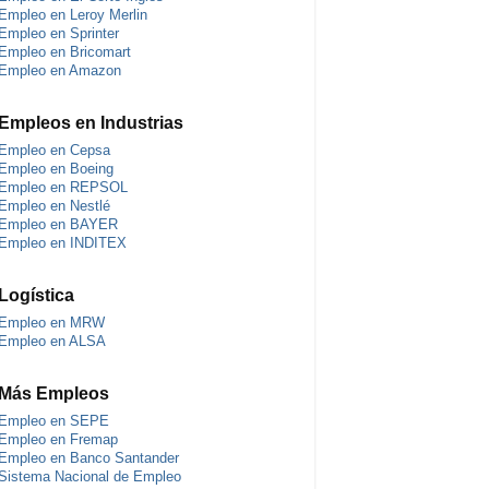
Empleo en Leroy Merlin
Empleo en Sprinter
Empleo en Bricomart
Empleo en Amazon
Empleos en Industrias
Empleo en Cepsa
Empleo en Boeing
Empleo en REPSOL
Empleo en Nestlé
Empleo en BAYER
Empleo en INDITEX
Logística
Empleo en MRW
Empleo en ALSA
Más Empleos
Empleo en SEPE
Empleo en Fremap
Empleo en Banco Santander
Sistema Nacional de Empleo