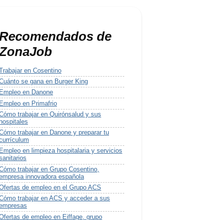
Recomendados de
ZonaJob
Trabajar en Cosentino
Cuánto se gana en Burger King
Empleo en Danone
Empleo en Primafrio
Cómo trabajar en Quirónsalud y sus
hospitales
Cómo trabajar en Danone y preparar tu
currículum
Empleo en limpieza hospitalaria y servicios
sanitarios
Cómo trabajar en Grupo Cosentino,
empresa innovadora española
Ofertas de empleo en el Grupo ACS
Cómo trabajar en ACS y acceder a sus
empresas
Ofertas de empleo en Eiffage, grupo