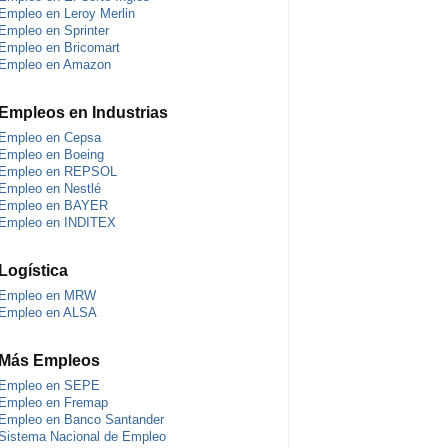
Empleo en Leroy Merlin
Empleo en Sprinter
Empleo en Bricomart
Empleo en Amazon
Empleos en Industrias
Empleo en Cepsa
Empleo en Boeing
Empleo en REPSOL
Empleo en Nestlé
Empleo en BAYER
Empleo en INDITEX
Logística
Empleo en MRW
Empleo en ALSA
Más Empleos
Empleo en SEPE
Empleo en Fremap
Empleo en Banco Santander
Sistema Nacional de Empleo