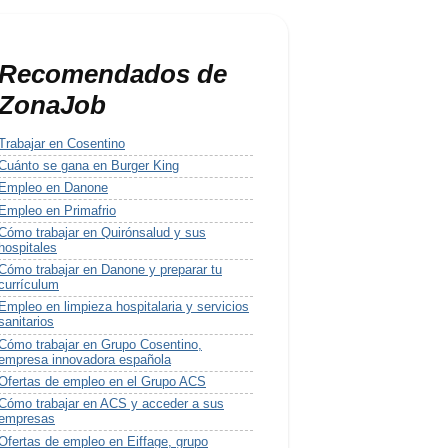
Recomendados de
ZonaJob
Trabajar en Cosentino
Cuánto se gana en Burger King
Empleo en Danone
Empleo en Primafrio
Cómo trabajar en Quirónsalud y sus
hospitales
Cómo trabajar en Danone y preparar tu
currículum
Empleo en limpieza hospitalaria y servicios
sanitarios
Cómo trabajar en Grupo Cosentino,
empresa innovadora española
Ofertas de empleo en el Grupo ACS
Cómo trabajar en ACS y acceder a sus
empresas
Ofertas de empleo en Eiffage, grupo