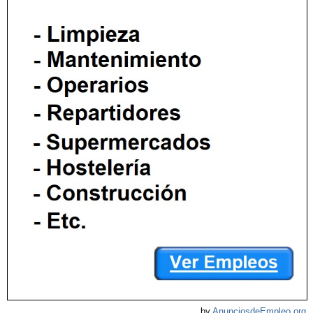
by
AnunciosdeEmpleo.org