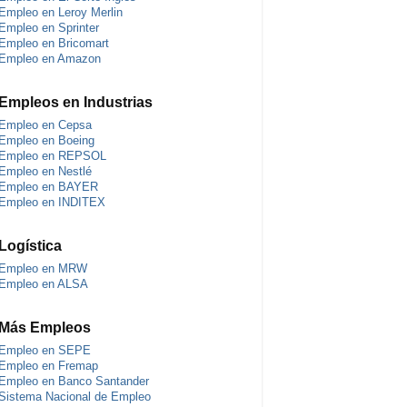
Empleo en Leroy Merlin
Empleo en Sprinter
Empleo en Bricomart
Empleo en Amazon
Empleos en Industrias
Empleo en Cepsa
Empleo en Boeing
Empleo en REPSOL
Empleo en Nestlé
Empleo en BAYER
Empleo en INDITEX
Logística
Empleo en MRW
Empleo en ALSA
Más Empleos
Empleo en SEPE
Empleo en Fremap
Empleo en Banco Santander
Sistema Nacional de Empleo