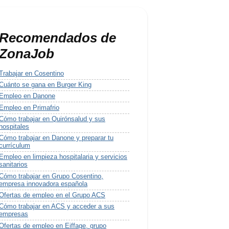
Recomendados de
ZonaJob
Trabajar en Cosentino
Cuánto se gana en Burger King
Empleo en Danone
Empleo en Primafrio
Cómo trabajar en Quirónsalud y sus
hospitales
Cómo trabajar en Danone y preparar tu
currículum
Empleo en limpieza hospitalaria y servicios
sanitarios
Cómo trabajar en Grupo Cosentino,
empresa innovadora española
Ofertas de empleo en el Grupo ACS
Cómo trabajar en ACS y acceder a sus
empresas
Ofertas de empleo en Eiffage, grupo