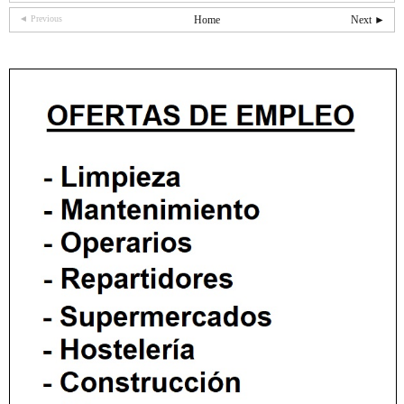
◄ Previous
Home
Next ►