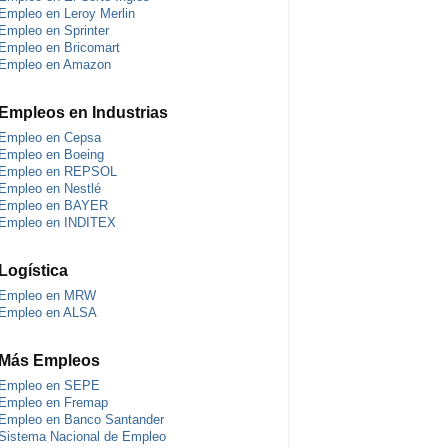
Empleo en Leroy Merlin
Empleo en Sprinter
Empleo en Bricomart
Empleo en Amazon
Empleos en Industrias
Empleo en Cepsa
Empleo en Boeing
Empleo en REPSOL
Empleo en Nestlé
Empleo en BAYER
Empleo en INDITEX
Logística
Empleo en MRW
Empleo en ALSA
Más Empleos
Empleo en SEPE
Empleo en Fremap
Empleo en Banco Santander
Sistema Nacional de Empleo