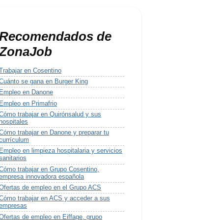
Recomendados de
ZonaJob
Trabajar en Cosentino
Cuánto se gana en Burger King
Empleo en Danone
Empleo en Primafrio
Cómo trabajar en Quirónsalud y sus
hospitales
Cómo trabajar en Danone y preparar tu
currículum
Empleo en limpieza hospitalaria y servicios
sanitarios
Cómo trabajar en Grupo Cosentino,
empresa innovadora española
Ofertas de empleo en el Grupo ACS
Cómo trabajar en ACS y acceder a sus
empresas
Ofertas de empleo en Eiffage, grupo