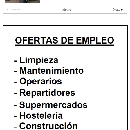
◄ Previous
Home
Next ►