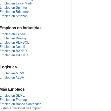
Empleo en Leroy Merlin
Empleo en Sprinter
Empleo en Bricomart
Empleo en Amazon
Empleos en Industrias
Empleo en Cepsa
Empleo en Boeing
Empleo en REPSOL
Empleo en Nestlé
Empleo en BAYER
Empleo en INDITEX
Logística
Empleo en MRW
Empleo en ALSA
Más Empleos
Empleo en SEPE
Empleo en Fremap
Empleo en Banco Santander
Sistema Nacional de Empleo