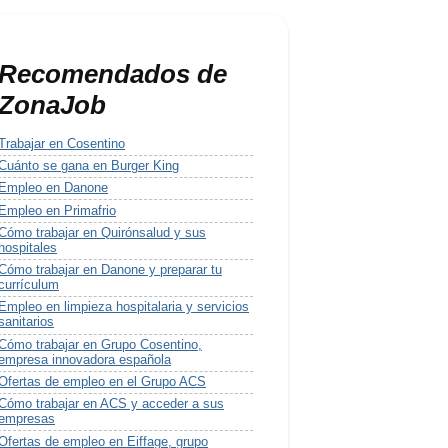
Recomendados de
ZonaJob
Trabajar en Cosentino
Cuánto se gana en Burger King
Empleo en Danone
Empleo en Primafrio
Cómo trabajar en Quirónsalud y sus
hospitales
Cómo trabajar en Danone y preparar tu
currículum
Empleo en limpieza hospitalaria y servicios
sanitarios
Cómo trabajar en Grupo Cosentino,
empresa innovadora española
Ofertas de empleo en el Grupo ACS
Cómo trabajar en ACS y acceder a sus
empresas
Ofertas de empleo en Eiffage, grupo