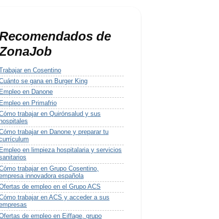
Recomendados de
ZonaJob
Trabajar en Cosentino
Cuánto se gana en Burger King
Empleo en Danone
Empleo en Primafrio
Cómo trabajar en Quirónsalud y sus
hospitales
Cómo trabajar en Danone y preparar tu
currículum
Empleo en limpieza hospitalaria y servicios
sanitarios
Cómo trabajar en Grupo Cosentino,
empresa innovadora española
Ofertas de empleo en el Grupo ACS
Cómo trabajar en ACS y acceder a sus
empresas
Ofertas de empleo en Eiffage, grupo