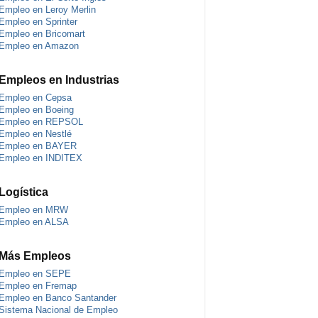
Empleo en Leroy Merlin
Empleo en Sprinter
Empleo en Bricomart
Empleo en Amazon
Empleos en Industrias
Empleo en Cepsa
Empleo en Boeing
Empleo en REPSOL
Empleo en Nestlé
Empleo en BAYER
Empleo en INDITEX
Logística
Empleo en MRW
Empleo en ALSA
Más Empleos
Empleo en SEPE
Empleo en Fremap
Empleo en Banco Santander
Sistema Nacional de Empleo