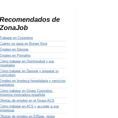
Recomendados de
ZonaJob
Trabajar en Cosentino
Cuánto se gana en Burger King
Empleo en Danone
Empleo en Primafrio
Cómo trabajar en Quirónsalud y sus
hospitales
Cómo trabajar en Danone y preparar tu
currículum
Empleo en limpieza hospitalaria y servicios
sanitarios
Cómo trabajar en Grupo Cosentino,
empresa innovadora española
Ofertas de empleo en el Grupo ACS
Cómo trabajar en ACS y acceder a sus
empresas
Ofertas de empleo en Eiffage, grupo