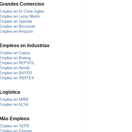
Grandes Comercios
Empleo en El Corte Inglés
Empleo en Leroy Merlin
Empleo en Sprinter
Empleo en Bricomart
Empleo en Amazon
Empleos en Industrias
Empleo en Cepsa
Empleo en Boeing
Empleo en REPSOL
Empleo en Nestlé
Empleo en BAYER
Empleo en INDITEX
Logística
Empleo en MRW
Empleo en ALSA
Más Empleos
Empleo en SEPE
Empleo en Fremap