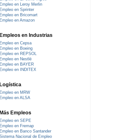
Empleo en Leroy Merlin
Empleo en Sprinter
Empleo en Bricomart
Empleo en Amazon
Empleos en Industrias
Empleo en Cepsa
Empleo en Boeing
Empleo en REPSOL
Empleo en Nestlé
Empleo en BAYER
Empleo en INDITEX
Logística
Empleo en MRW
Empleo en ALSA
Más Empleos
Empleo en SEPE
Empleo en Fremap
Empleo en Banco Santander
Sistema Nacional de Empleo