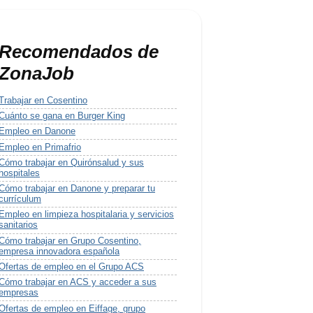
Recomendados de
ZonaJob
Trabajar en Cosentino
Cuánto se gana en Burger King
Empleo en Danone
Empleo en Primafrio
Cómo trabajar en Quirónsalud y sus
hospitales
Cómo trabajar en Danone y preparar tu
currículum
Empleo en limpieza hospitalaria y servicios
sanitarios
Cómo trabajar en Grupo Cosentino,
empresa innovadora española
Ofertas de empleo en el Grupo ACS
Cómo trabajar en ACS y acceder a sus
empresas
Ofertas de empleo en Eiffage, grupo