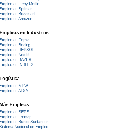
Empleo en Leroy Merlin
Empleo en Sprinter
Empleo en Bricomart
Empleo en Amazon
Empleos en Industrias
Empleo en Cepsa
Empleo en Boeing
Empleo en REPSOL
Empleo en Nestlé
Empleo en BAYER
Empleo en INDITEX
Logística
Empleo en MRW
Empleo en ALSA
Más Empleos
Empleo en SEPE
Empleo en Fremap
Empleo en Banco Santander
Sistema Nacional de Empleo