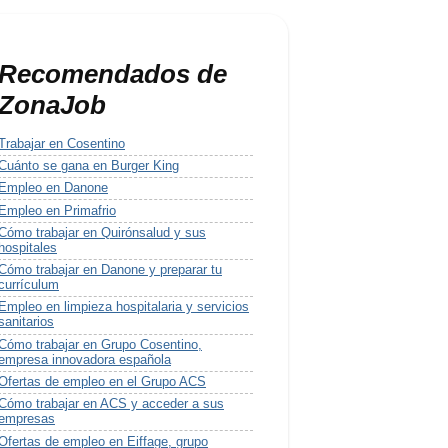
Recomendados de
ZonaJob
Trabajar en Cosentino
Cuánto se gana en Burger King
Empleo en Danone
Empleo en Primafrio
Cómo trabajar en Quirónsalud y sus
hospitales
Cómo trabajar en Danone y preparar tu
currículum
Empleo en limpieza hospitalaria y servicios
sanitarios
Cómo trabajar en Grupo Cosentino,
empresa innovadora española
Ofertas de empleo en el Grupo ACS
Cómo trabajar en ACS y acceder a sus
empresas
Ofertas de empleo en Eiffage, grupo