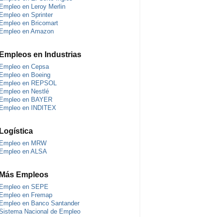
Empleo en Leroy Merlin
Empleo en Sprinter
Empleo en Bricomart
Empleo en Amazon
Empleos en Industrias
Empleo en Cepsa
Empleo en Boeing
Empleo en REPSOL
Empleo en Nestlé
Empleo en BAYER
Empleo en INDITEX
Logística
Empleo en MRW
Empleo en ALSA
Más Empleos
Empleo en SEPE
Empleo en Fremap
Empleo en Banco Santander
Sistema Nacional de Empleo