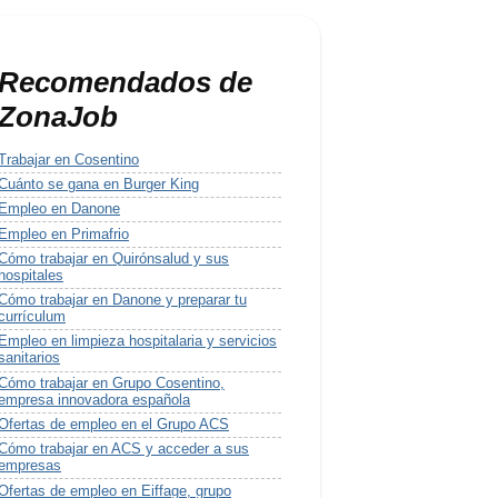
Recomendados de
ZonaJob
Trabajar en Cosentino
Cuánto se gana en Burger King
Empleo en Danone
Empleo en Primafrio
Cómo trabajar en Quirónsalud y sus
hospitales
Cómo trabajar en Danone y preparar tu
currículum
Empleo en limpieza hospitalaria y servicios
sanitarios
Cómo trabajar en Grupo Cosentino,
empresa innovadora española
Ofertas de empleo en el Grupo ACS
Cómo trabajar en ACS y acceder a sus
empresas
Ofertas de empleo en Eiffage, grupo