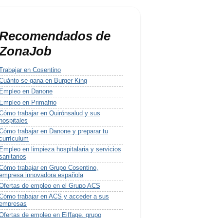
Recomendados de
ZonaJob
Trabajar en Cosentino
Cuánto se gana en Burger King
Empleo en Danone
Empleo en Primafrio
Cómo trabajar en Quirónsalud y sus
hospitales
Cómo trabajar en Danone y preparar tu
currículum
Empleo en limpieza hospitalaria y servicios
sanitarios
Cómo trabajar en Grupo Cosentino,
empresa innovadora española
Ofertas de empleo en el Grupo ACS
Cómo trabajar en ACS y acceder a sus
empresas
Ofertas de empleo en Eiffage, grupo