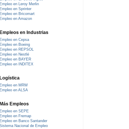
Empleo en Leroy Merlin
Empleo en Sprinter
Empleo en Bricomart
Empleo en Amazon
Empleos en Industrias
Empleo en Cepsa
Empleo en Boeing
Empleo en REPSOL
Empleo en Nestlé
Empleo en BAYER
Empleo en INDITEX
Logística
Empleo en MRW
Empleo en ALSA
Más Empleos
Empleo en SEPE
Empleo en Fremap
Empleo en Banco Santander
Sistema Nacional de Empleo