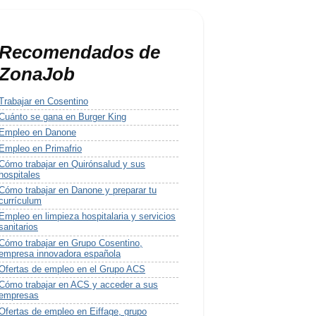
Recomendados de
ZonaJob
Trabajar en Cosentino
Cuánto se gana en Burger King
Empleo en Danone
Empleo en Primafrio
Cómo trabajar en Quirónsalud y sus
hospitales
Cómo trabajar en Danone y preparar tu
currículum
Empleo en limpieza hospitalaria y servicios
sanitarios
Cómo trabajar en Grupo Cosentino,
empresa innovadora española
Ofertas de empleo en el Grupo ACS
Cómo trabajar en ACS y acceder a sus
empresas
Ofertas de empleo en Eiffage, grupo