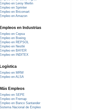
Empleo en Leroy Merlin
Empleo en Sprinter
Empleo en Bricomart
Empleo en Amazon
Empleos en Industrias
Empleo en Cepsa
Empleo en Boeing
Empleo en REPSOL
Empleo en Nestlé
Empleo en BAYER
Empleo en INDITEX
Logística
Empleo en MRW
Empleo en ALSA
Más Empleos
Empleo en SEPE
Empleo en Fremap
Empleo en Banco Santander
Sistema Nacional de Empleo