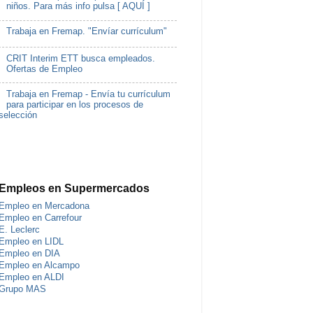
niños. Para más info pulsa [ AQUÍ ]
Trabaja en Fremap. "Envíar currículum"
CRIT Interim ETT busca empleados.
Ofertas de Empleo
Trabaja en Fremap - Envía tu currículum
para participar en los procesos de
selección
Empleos en Supermercados
Empleo en Mercadona
Empleo en Carrefour
E. Leclerc
Empleo en LIDL
Empleo en DIA
Empleo en Alcampo
Empleo en ALDI
Grupo MAS