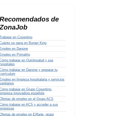
Recomendados de
ZonaJob
Trabajar en Cosentino
Cuánto se gana en Burger King
Empleo en Danone
Empleo en Primafrio
Cómo trabajar en Quirónsalud y sus
hospitales
Cómo trabajar en Danone y preparar tu
currículum
Empleo en limpieza hospitalaria y servicios
sanitarios
Cómo trabajar en Grupo Cosentino,
empresa innovadora española
Ofertas de empleo en el Grupo ACS
Cómo trabajar en ACS y acceder a sus
empresas
Ofertas de empleo en Eiffage, grupo