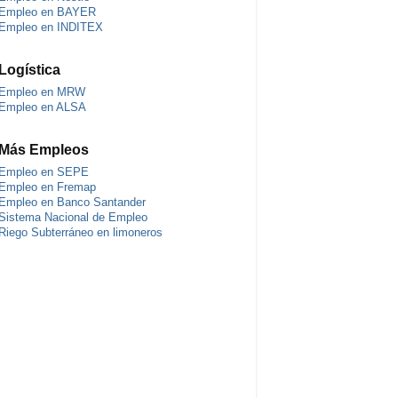
Empleo en BAYER
Empleo en INDITEX
Logística
Empleo en MRW
Empleo en ALSA
Más Empleos
Empleo en SEPE
Empleo en Fremap
Empleo en Banco Santander
Sistema Nacional de Empleo
Riego Subterráneo en limoneros