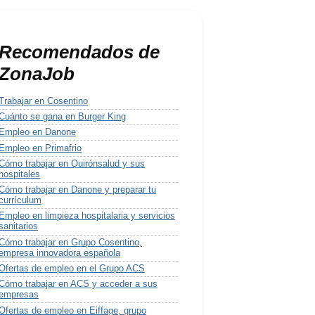
Recomendados de
ZonaJob
Trabajar en Cosentino
Cuánto se gana en Burger King
Empleo en Danone
Empleo en Primafrio
Cómo trabajar en Quirónsalud y sus
hospitales
Cómo trabajar en Danone y preparar tu
currículum
Empleo en limpieza hospitalaria y servicios
sanitarios
Cómo trabajar en Grupo Cosentino,
empresa innovadora española
Ofertas de empleo en el Grupo ACS
Cómo trabajar en ACS y acceder a sus
empresas
Ofertas de empleo en Eiffage, grupo