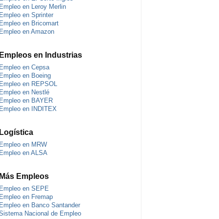
Empleo en Leroy Merlin
Empleo en Sprinter
Empleo en Bricomart
Empleo en Amazon
Empleos en Industrias
Empleo en Cepsa
Empleo en Boeing
Empleo en REPSOL
Empleo en Nestlé
Empleo en BAYER
Empleo en INDITEX
Logística
Empleo en MRW
Empleo en ALSA
Más Empleos
Empleo en SEPE
Empleo en Fremap
Empleo en Banco Santander
Sistema Nacional de Empleo