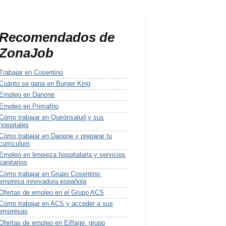
Recomendados de
ZonaJob
Trabajar en Cosentino
Cuánto se gana en Burger King
Empleo en Danone
Empleo en Primafrio
Cómo trabajar en Quirónsalud y sus
hospitales
Cómo trabajar en Danone y preparar tu
currículum
Empleo en limpieza hospitalaria y servicios
sanitarios
Cómo trabajar en Grupo Cosentino,
empresa innovadora española
Ofertas de empleo en el Grupo ACS
Cómo trabajar en ACS y acceder a sus
empresas
Ofertas de empleo en Eiffage, grupo