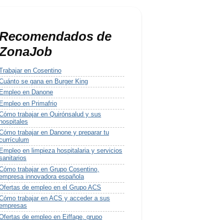
Recomendados de
ZonaJob
Trabajar en Cosentino
Cuánto se gana en Burger King
Empleo en Danone
Empleo en Primafrio
Cómo trabajar en Quirónsalud y sus
hospitales
Cómo trabajar en Danone y preparar tu
currículum
Empleo en limpieza hospitalaria y servicios
sanitarios
Cómo trabajar en Grupo Cosentino,
empresa innovadora española
Ofertas de empleo en el Grupo ACS
Cómo trabajar en ACS y acceder a sus
empresas
Ofertas de empleo en Eiffage, grupo