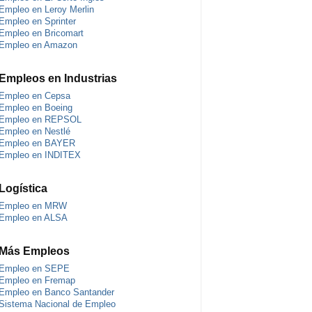
Empleo en Leroy Merlin
Empleo en Sprinter
Empleo en Bricomart
Empleo en Amazon
Empleos en Industrias
Empleo en Cepsa
Empleo en Boeing
Empleo en REPSOL
Empleo en Nestlé
Empleo en BAYER
Empleo en INDITEX
Logística
Empleo en MRW
Empleo en ALSA
Más Empleos
Empleo en SEPE
Empleo en Fremap
Empleo en Banco Santander
Sistema Nacional de Empleo