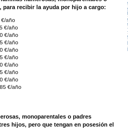
para recibir la ayuda por hijo a cargo:
0 €/año
65 €/año
30 €/año
95 €/año
60 €/año
25 €/año
90 €/año
55 €/año
20 €/año
,85 €/año
merosas, monoparentales o padres
tres hijos, pero que tengan en posesión el