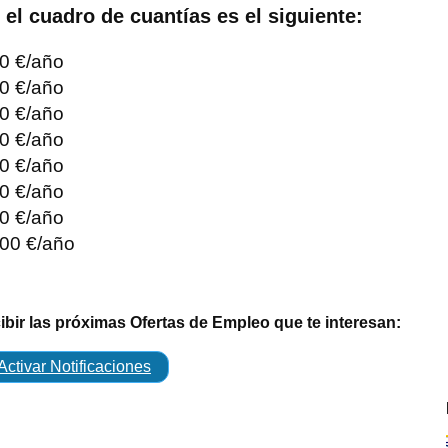
 el cuadro de cuantías es el siguiente:
00 €/año
00 €/año
00 €/año
00 €/año
00 €/año
00 €/año
00 €/año
,00 €/año
cibir las próximas Ofertas de Empleo que te interesan:
Activar Notificaciones