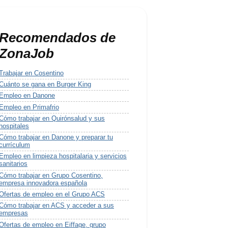
Recomendados de
ZonaJob
Trabajar en Cosentino
Cuánto se gana en Burger King
Empleo en Danone
Empleo en Primafrio
Cómo trabajar en Quirónsalud y sus
hospitales
Cómo trabajar en Danone y preparar tu
currículum
Empleo en limpieza hospitalaria y servicios
sanitarios
Cómo trabajar en Grupo Cosentino,
empresa innovadora española
Ofertas de empleo en el Grupo ACS
Cómo trabajar en ACS y acceder a sus
empresas
Ofertas de empleo en Eiffage, grupo