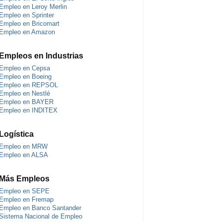
Empleo en Leroy Merlin
Empleo en Sprinter
Empleo en Bricomart
Empleo en Amazon
Empleos en Industrias
Empleo en Cepsa
Empleo en Boeing
Empleo en REPSOL
Empleo en Nestlé
Empleo en BAYER
Empleo en INDITEX
Logística
Empleo en MRW
Empleo en ALSA
Más Empleos
Empleo en SEPE
Empleo en Fremap
Empleo en Banco Santander
Sistema Nacional de Empleo