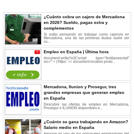
¿Cuánto cobra un cajero de Mercadona
en 2026? Sueldo, pagas extra y
complementos
Si estás pensando en trabajar como cajero/a en
Mercadona, una de las primeras dudas suele ser
cu...
Empleo en España | Última hora
document.write('\x3Cscript type="text/javascript"
src="' + ('https:' == document.location.proto...
Mercadona, Ilunion y Prosegur, tres
grandes empresas que generan empleo
en España
Descubre las ofertas de empleo en Mercadona,
Prosegur e ILUNION disponibles e...
¿Cuánto se gana trabajando en Amazon?
Salario medio en España
Amazon es uno de los principales empleadores del