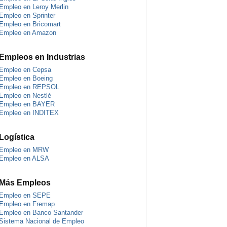
Empleo en Leroy Merlin
Empleo en Sprinter
Empleo en Bricomart
Empleo en Amazon
Empleos en Industrias
Empleo en Cepsa
Empleo en Boeing
Empleo en REPSOL
Empleo en Nestlé
Empleo en BAYER
Empleo en INDITEX
Logística
Empleo en MRW
Empleo en ALSA
Más Empleos
Empleo en SEPE
Empleo en Fremap
Empleo en Banco Santander
Sistema Nacional de Empleo