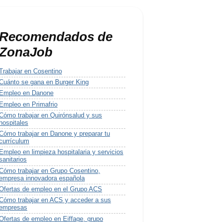
Recomendados de
ZonaJob
Trabajar en Cosentino
Cuánto se gana en Burger King
Empleo en Danone
Empleo en Primafrio
Cómo trabajar en Quirónsalud y sus
hospitales
Cómo trabajar en Danone y preparar tu
currículum
Empleo en limpieza hospitalaria y servicios
sanitarios
Cómo trabajar en Grupo Cosentino,
empresa innovadora española
Ofertas de empleo en el Grupo ACS
Cómo trabajar en ACS y acceder a sus
empresas
Ofertas de empleo en Eiffage, grupo