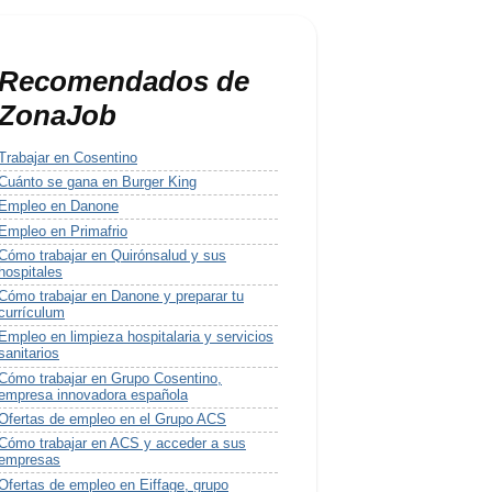
Recomendados de
ZonaJob
Trabajar en Cosentino
Cuánto se gana en Burger King
Empleo en Danone
Empleo en Primafrio
Cómo trabajar en Quirónsalud y sus
hospitales
Cómo trabajar en Danone y preparar tu
currículum
Empleo en limpieza hospitalaria y servicios
sanitarios
Cómo trabajar en Grupo Cosentino,
empresa innovadora española
Ofertas de empleo en el Grupo ACS
Cómo trabajar en ACS y acceder a sus
empresas
Ofertas de empleo en Eiffage, grupo