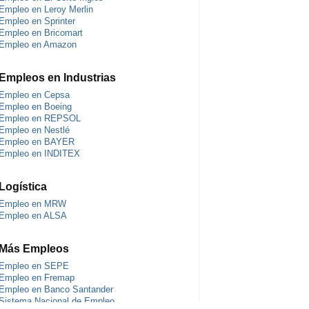
Empleo en Leroy Merlin
Empleo en Sprinter
Empleo en Bricomart
Empleo en Amazon
Empleos en Industrias
Empleo en Cepsa
Empleo en Boeing
Empleo en REPSOL
Empleo en Nestlé
Empleo en BAYER
Empleo en INDITEX
Logística
Empleo en MRW
Empleo en ALSA
Más Empleos
Empleo en SEPE
Empleo en Fremap
Empleo en Banco Santander
Sistema Nacional de Empleo