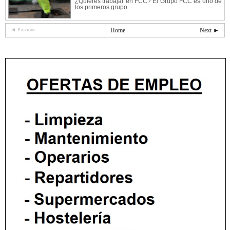
¿Quieres trabajar en FCC? El Grupo FCC es uno de
los primeros grupo...
◄ Previous
Home
Next ►