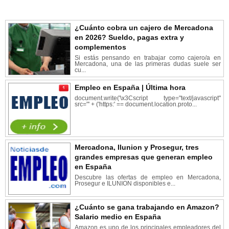
¿Cuánto cobra un cajero de Mercadona
en 2026? Sueldo, pagas extra y
complementos
Si estás pensando en trabajar como cajero/a en
Mercadona, una de las primeras dudas suele ser
cu...
Empleo en España | Última hora
document.write('\x3Cscript type="text/javascript"
src="' + ('https:' == document.location.proto...
Mercadona, Ilunion y Prosegur, tres
grandes empresas que generan empleo
en España
Descubre las ofertas de empleo en Mercadona,
Prosegur e ILUNION disponibles e...
¿Cuánto se gana trabajando en Amazon?
Salario medio en España
Amazon es uno de los principales empleadores del